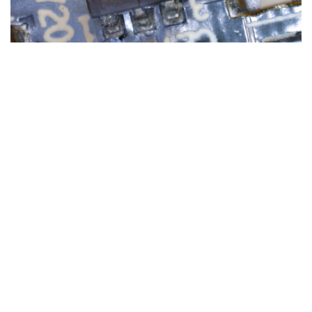
https://en.community.sonos.com/speakers-
229128/dead-play-5-need-schematics-or-tips-
6738349/index6.html
Je prévois de tous les remplacer.
Donc voici la petite liste de courses: